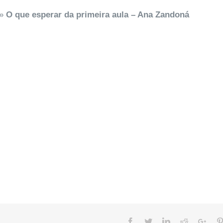
»
O que esperar da primeira aula – Ana Zandoná
Facebook
Twitter
Linkedin
Reddit
Goog