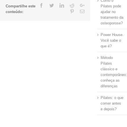
Como o
Facebook
Twitter
Linkedin
Reddit
Google+
Compartilhe este
Pilates pode
Pinterest
Email
conteúdo:
ajudar no
tratamento da
osteoporose?
Power House.
Você sabe o
que é?
Método
Pilates
clássico e
contemporâneo
conheça as
diferenças
Pilates: o que
comer antes
e depois?